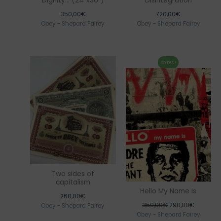
Dignity… (24″x36″)
Disintegration
350,00
€
720,00
€
Obey - Shepard Fairey
Obey - Shepard Fairey
SOLDES !
Two sides of
capitalism
Hello My Name Is
260,00
€
Le
Le
350,00
€
290,00
€
Obey - Shepard Fairey
prix
prix
Obey - Shepard Fairey
initial
actuel