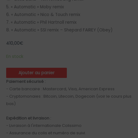
5. « Automatic » Moby remix
6. « Automatic » Nico & Touch remix
7. « Automatic » Phil Hartnoll remix
8. « Automatic » SSI remix – Shepard FAIREY (Obey)
410,00
€
En stock
quantité
Ajouter au panier
de
Paiement sécurisé :
Noise
- Carte bancaire : Mastercard, Visa, American Express
Project
- Cryptomonaies : Bitcoin, Litecoin, Dogecoin (voir le cours plus
Remixes
bas)
(Obey
Records)
Expédition et livraison :
- Livraison à l'internationale Colissimo
- Assurance du colis et numéro de suivi.